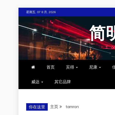
跳
星期五, 07 8 月, 2026
至
内
简
容
首页
宾得
尼康
威达
其它品牌
主页
tamron
你在这里