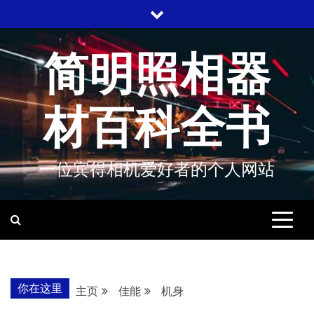
跳
至
内
简明照相器
容
材百科全书
一位宾得相机爱好者的个人网站
你在这里
主页
佳能
机身