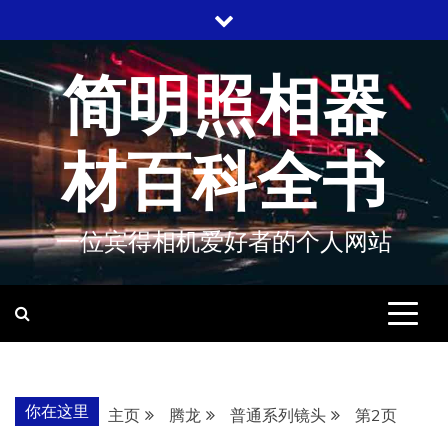
跳
至
内
简明照相器
容
材百科全书
一位宾得相机爱好者的个人网站
你在这里
主页
腾龙
普通系列镜头
第2页